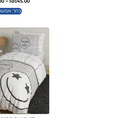
00
–
₪
145.00
בחר אפשרו