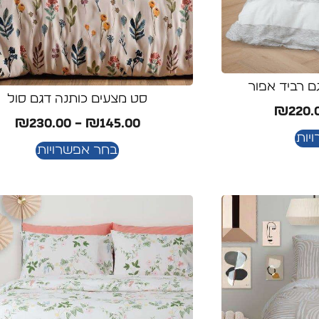
ם רביד אפור
סט מצעים כותנה דגם סול
₪
220.
₪
230.00
–
₪
145.00
יות
בחר אפשרויות