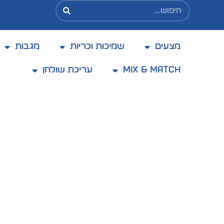
מצעים
שמיכות וכריות
מגבות
קולקצית אביב / קיץ 2025
Mix & Match
עריכת שולחן
עמוד הבית
/ מוצר חברה / כותון אווניו