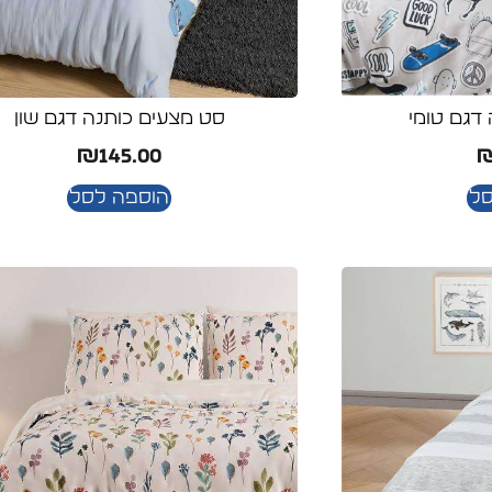
סט מצעים כותנה דגם שון
דגם טומי
₪
145.00
הוספה לסל
סל