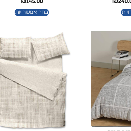
₪
145.00
₪
240.
יות
בחר אפשרויות