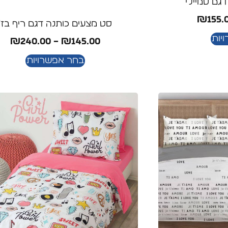
גם סמיילי
₪
155.
סט מצעים כותנה דגם ריף בז'
יות
₪
240.00
–
₪
145.00
בחר אפשרויות