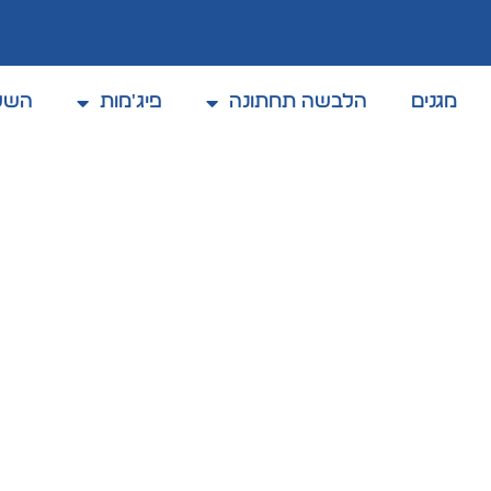
מגנים
הלבשה תחתונה
פיג'מות
השל
המוצרים מתחדשים לעיתים קרובות
Relevance
כותון אווניו