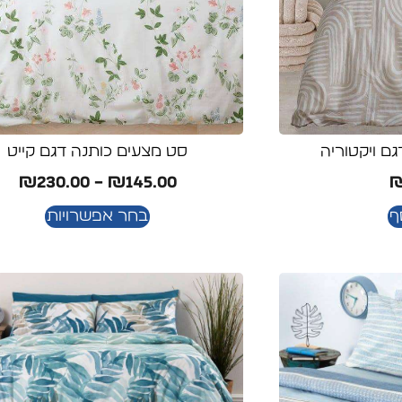
ם ויקטוריה
סט מצעים כותנה דגם קייט
₪
230.00
–
₪
145.00
ף
בחר אפשרויות