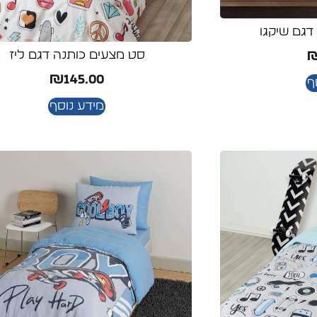
דגם שיקגו
סט מצעים כותנה דגם ליז
₪
145.00
ף
מידע נוסף