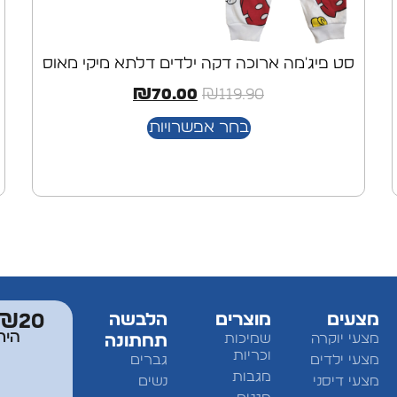
סט פיג'מה ארוכה דקה ילדים דלתא מיקי מאוס
₪
70.00
₪
119.90
בחר אפשרויות
מצעים
מוצרים
הלבשה
₪20 מתנה למצטרפים לחברי מוע
היר
מצעי יוקרה
שמיכות
תחתונה
וכריות
מצעי ילדים
גברים
מגבות
מצעי דיסני
נשים