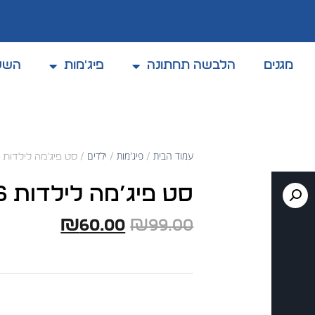
מגנים
הלבשה תחתונה
פיג'מות
השל
קולקצית אביב / קיץ 2025
עמוד הבית
פיג'מות
ילדים
/
/
/ סט פיג’מה לילדות MINNIE COMICS
סט פיג’מה לילדות MINNIE COMICS
₪
60.00
₪
99.00