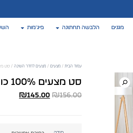
מגנים
הלבשה תחתונה
פיג'מות
השל
קולקצית אביב / קיץ 2025
עמוד הבית
מצעים
מצעים לחדר השינה
/
/
/ סט מצעים 100% כותנה א
סט מצעים 100% כותנה אורגנית דגם ערבה
₪
145.00
₪
156.00
מידה