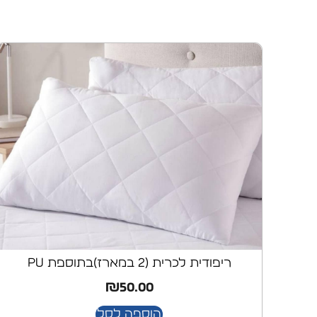
ריפודית לכרית (2 במארז)בתוספת pu
₪
50.00
הוספה לסל