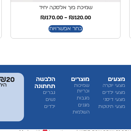
שמיכת פוך אלסקה יחיד
₪
170.00
–
₪
120.00
בחר אפשרויות
מצעים
מוצרים
הלבשה
₪20 מתנה למצטרפים לחברי מוע
היר
מצעי יוקרה
שמיכות
תחתונה
וכריות
מצעי ילדים
גברים
מגבות
מצעי דיסני
נשים
מגנים
מצעי תינוקות
ילדים
השלמות