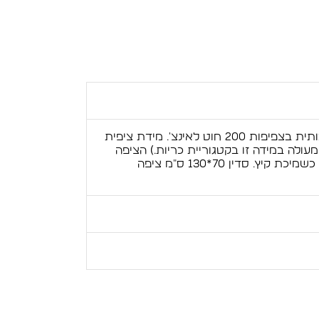
סט מצעים עשוי בד 100% כותנה איכותית בצפיפות 200 חוט לאינצ'. מידת ציפית
ש כרית מעולה במידה זו בקטגוריית כריות.) הציפה
לשמיכה עבה מציפה רגילה ומשמשת כשמיכת קיץ. סדין 70*130 ס"מ ציפה