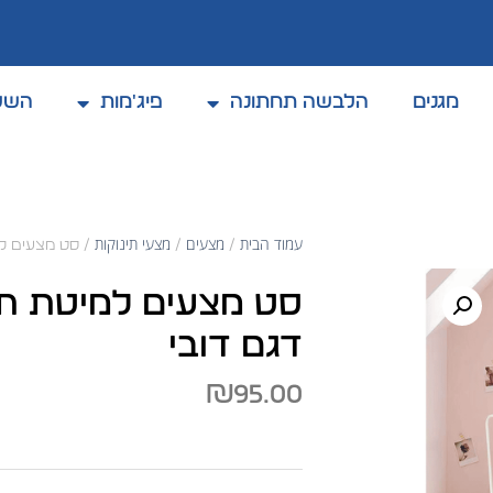
מגנים
הלבשה תחתונה
פיג'מות
השל
קולקצית אביב / קיץ 2025
עמוד הבית
מצעים
מצעי תינוקות
/
/
/ סט מצעים למי
סט מצעים למיטת תינ
דגם דובי
₪
95.00