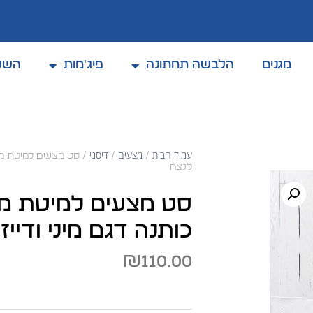
מגנים
הלבשה תחתונה
פיג'מות
השל
קולקצית אביב / קיץ 2025
עמוד הבית
מצעים
דיסני
/
/
לנצח
כותנה דגם מיני ודיי
₪
110.00