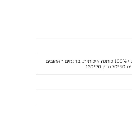
סט מצעים למיטת תינוק או מעבר עשוי 100% כותנה איכותית, בדגמים האהובים