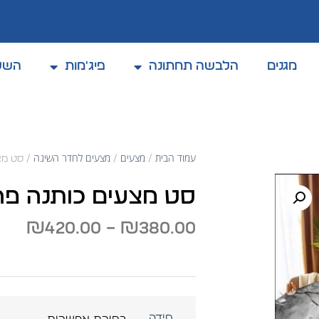
מגנים
הלבשה תחתונה
פיג'מות
השל
קולקצית אביב / קיץ 2025
עמוד הבית
מצעים
מצעים לחדר השינה
/
/
/ סט מצע
סט מצעים כותנה פרק
₪
420.00
–
₪
380.00
מידה