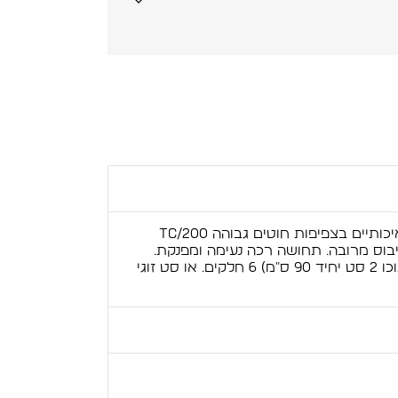
סט מצעים יוקרתי עשוי מבדי פרקל איכותיים בצפיפות חוטים גבוהה TC/200
יבוס מרובה. תחושה רכה נעימה ומפנקת.
מגיע ב: סט למיטה יהודית (המכיל בתוכו 2 סט יחיד 90 ס"מ) 6 חלקים. או סט זוגי