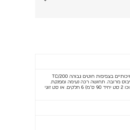
סט מצעים יוקרתי עשוי מבדי פרקל איכותיים בצפיפות חוטים גבוהה TC/200
יבוס מרובה. תחושה רכה נעימה ומפנקת.
מגיע ב: סט למיטה יהודית (המכיל בתוכו 2 סט יחיד 90 ס"מ) 6 חלקים. או סט זוגי