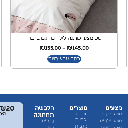
סט מצעי כותנה לילדים דגם ברבור
₪
155.00
–
₪
145.00
בחר אפשרויות
מצעים
מוצרים
הלבשה
₪20 מתנה למצטרפים לחברי מוע
היר
מצעי יוקרה
שמיכות
תחתונה
וכריות
מצעי ילדים
גברים
מגבות
מצעי דיסני
נשים