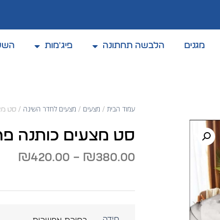
מגנים
הלבשה תחתונה
פיג'מות
השל
עמוד הבית
מצעים
מצעים לחדר השינה
/
/
/ סט מצע
סט מצעים כותנה פרק
₪
420.00
–
₪
380.00
מידה