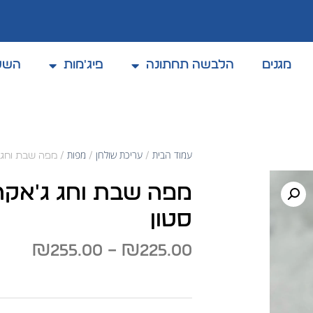
מגנים
הלבשה תחתונה
פיג'מות
השל
קולקצית אביב / קיץ 2025
עמוד הבית
עריכת שולחן
מפות
/
/
/ מפה שבת וחג ג'אקרד + 6 מפ
סטון
₪
255.00
–
₪
225.00