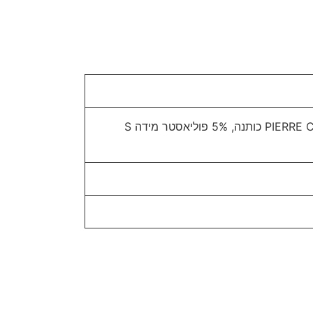
מארז 3 תחתוני בוקסר PIERRE CARDINE 95% כותנה, 5% פוליאסטר מידה S