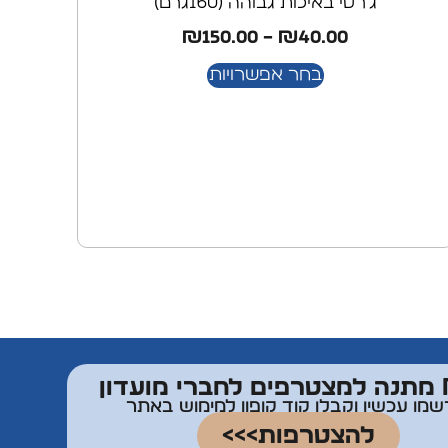
ג'רסי באיכות גבוהה (160גרם)
₪
150.00
–
₪
40.00
בחר אפשרויות
דון
שמו עכשיו וקבלו קוד קופון למימוש באתר
להצטרפות>>>