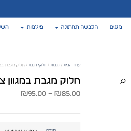
מגנים
הלבשה תחתונה
פיג'מות
השל
קולקצית אביב / קיץ 2025
עמוד הבית
מגבות
חלוקי מגבת
/
/
/ חלוק מגבת במג
חלוק מגבת במגוון צ
₪
95.00
–
₪
85.00
מידה