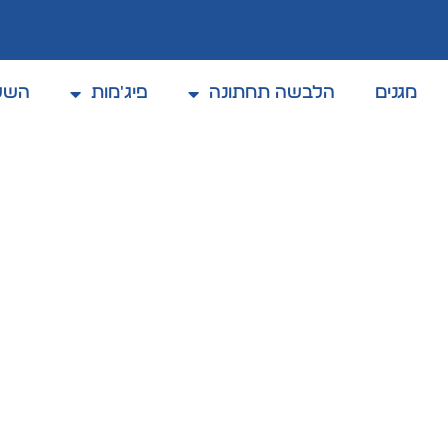
מגנים
הלבשה תחתונה
פיג'מות
השל
קולקצית אביב / קיץ 2025
Relevance
טייץ