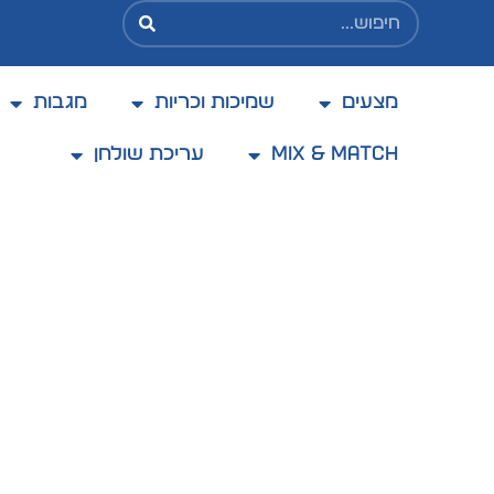
מצעים
שמיכות וכריות
מגבות
בקניה מעל 200 ₪ משלוח בעלות מוזלת של 25 ₪
בלבד
Mix & Match
עריכת שולחן
עמוד הבית
גרביים
גרבי נשים
/
/
/ טייץ